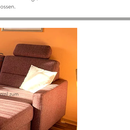
lossen.
G
izil zum