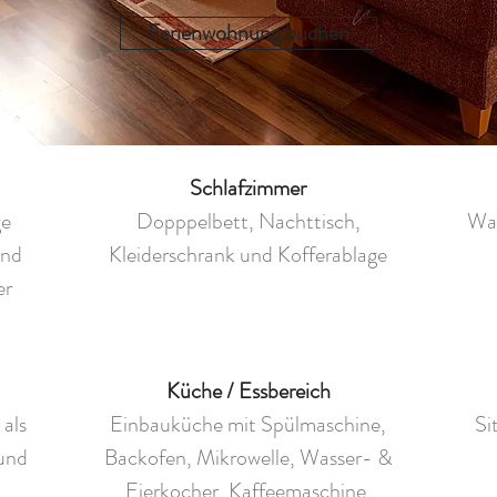
Ferienwohnung buchen
Schlafzimmer
ge
Dopppelbett, Nachttisch,
Wa
und
Kleiderschrank und Kofferablage
er
Küche / Essbereich
als
Einbauküche mit Spülmaschine,
Si
 und
Backofen, Mikrowelle, Wasser- &
Eierkocher, Kaffeemaschine,