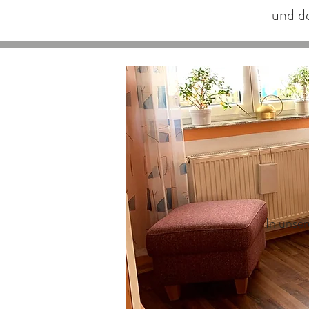
und de
In unse