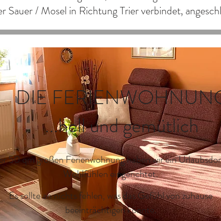
r Sauer / Mosel in Richtung Trier verbindet, angesch
DIE FERIENWOHNUN
...hell und gemütlich
rer 50 qm großen Ferienwohnung haben wir ein Urlaubsdom
Wohlfühlen eingerichtet.
Es sollte an nichts fehlen, was das Gefühl von zuhause
beeinträchtigen könnte.